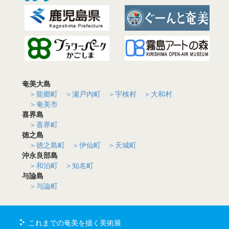
奄美大島
＞龍郷町
＞瀬戸内町
＞宇検村
＞大和村
＞奄美市
喜界島
＞喜界町
徳之島
＞徳之島町
＞伊仙町
＞天城町
沖永良部島
＞和泊町
＞知名町
与論島
＞与論町
これまでの奄美を描く美術展