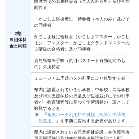
薩摩大使の名刺持参者（本人以外も可）及びその
同伴者
「かごしま応援者証」持参者（本人のみ）及びそ
の同伴者
2割
かごしま検定合格者（かごしまマスター，かごし
※団体料
まシニアマスター，かごしまグランドマスターの
金と同額
３階級の合格者）及び同伴者
鹿児島県民手帳（割引パスポート有効期間のも
の）の所持者
ミュージアム周遊パスの利用により観覧する者
県内に設置されている小学校，中学校，高等学校
及び特別支援学校の児童及び生徒並びにその引率
者が，教育課程等に基づく学習活動の一環として
観覧するとき
※ 「
奄美パーク利用料金減額（免除）申請書
〔観覧用〕
」を事前に提出する必要があります。
県内に設置されている児童福祉施設，身体障害者
更正援護施設及び知的障害者援護施設に入所し，