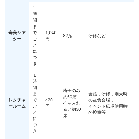
1
時
間
ま
奄美シア
で
1,040
82席
研修など
ター
ご
円
と
に
つ
き
１
時
間
椅子のみ
ま
会議，研修，雨天時
約60席
レクチャ
で
420
の昼食会場，
机を入れ
ールーム
ご
円
イベント広場使用時
ると約30
と
の控室等
席
に
つ
き