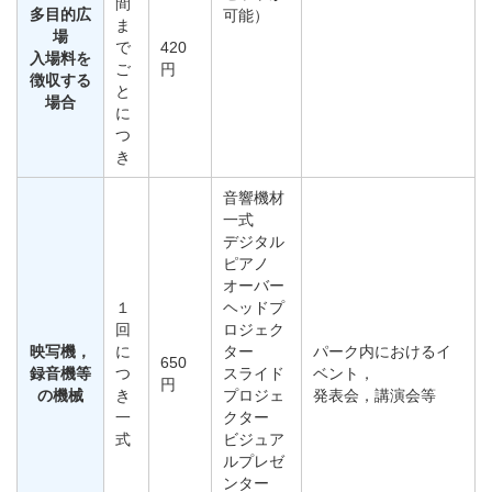
間
多目的広
可能）
ま
場
で
420
入場料を
ご
円
徴収する
と
場合
に
つ
き
音響機材
一式
デジタル
ピアノ
オーバー
１
ヘッドプ
回
ロジェク
映写機，
に
ター
パーク内におけるイ
650
録音機等
つ
スライド
ベント，
円
の機械
き
プロジェ
発表会，講演会等
一
クター
式
ビジュア
ルプレゼ
ンター