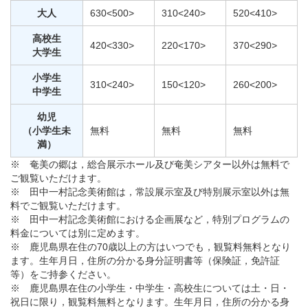
大人
630<500>
310<240>
520<410>
高校生
420<330>
220<170>
370<290>
大学生
小学生
310<240>
150<120>
260<200>
中学生
幼児
（小学生未
無料
無料
無料
満）
※ 奄美の郷は，総合展示ホール及び奄美シアター以外は無料で
ご観覧いただけます。
※ 田中一村記念美術館は，常設展示室及び特別展示室以外は無
料でご観覧いただけます。
※ 田中一村記念美術館における企画展など，特別プログラムの
料金については別に定めます。
※ 鹿児島県在住の70歳以上の方はいつでも，観覧料無料となり
ます。生年月日，住所の分かる身分証明書等（保険証，免許証
等）をご持参ください。
※ 鹿児島県在住の小学生・中学生・高校生については土・日・
祝日に限り，観覧料無料となります。生年月日，住所の分かる身