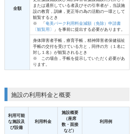
または通所している者及びその引率者が，当該施
全額
設の教育，訓練，更正等の為の活動の一環として
観覧するとき
※ 「
奄美パーク利用料金減額（免除）申請書
〔観覧用〕
」を事前に提出する必要があります。
身体障害者手帳，療育手帳，精神障害者保健福祉
手帳の交付を受けている方と，同伴の方（１名に
対し１名）が観覧されるとき
※ この場合，手帳を提示していただく必要があ
ります。
施設の利用料金と概要
施設概要
利用可能
（座席
な施設及
利用料金
利用例
数・面接
び設備
など）