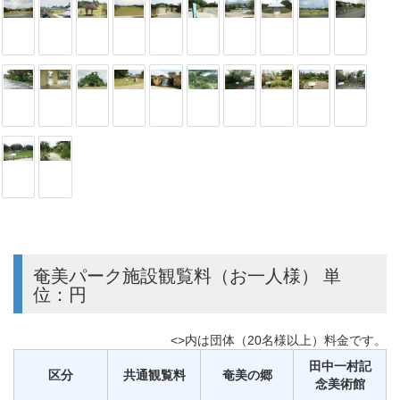
奄美パーク施設観覧料（お一人様） 単
位：円
<>内は団体（20名様以上）料金です。
田中一村記
区分
共通観覧料
奄美の郷
念美術館