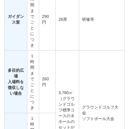
間
ま
ガイダン
で
290
28席
研修等
ス室
ご
円
と
に
つ
き
１
時
間
多目的広
ま
場
で
260
入場料を
ご
円
徴収しな
と
3,780㎡
い場合
に
（グラウ
つ
ンドゴル
グラウンドゴルフ大
き
フ標準コ
会
ースの８
１
ソフトボール大会
ホールの
時
セットが