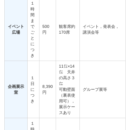
１
時
間
ま
イベント
で
500
観客席約
イベント，発表会，
広場
ご
円
170席
講演会等
と
に
つ
き
11㍍×14
㍍ 天井
１
の高さ３
日
㍍
企画展示
8,390
に
可動壁面
グループ展等
室
円
つ
（裏表使
き
用可），
展示ケー
スあり
１
時