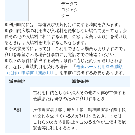
データプ
ロジェク
ター
※利用時間には，準備及び後片付けに要する時間を含みます。
※多目的広場の利用者が入場料を徴収しない場合であっても，会
費その他の入場料に相当する金員（金額，金高，金銭）を受け取
るときは，入場料を徴収するとみなします。
※予約状況等によっては，ご利用できない場合もありますので，
利用を希望される場合は事前にお電話等でご連絡ください。
※以下の条件に該当する場合，条件に応じた割引が適用されま
す。なお，当該割引を受ける場合，「
奄美パーク利用料金減額
（免除）申請書〔施設用〕
」を事前に提出する必要があります。
減免割合
減免条件
営利を目的としない法人その他の団体が主催する
会議または研修のために利用するとき
身体障害者手帳，療育手帳，精神障害者保険手帳
5割
の交付を受けている方が利用するとき。または，
これらの方が５割以上を占める団体が主催する展
覧会等に利用するとき。