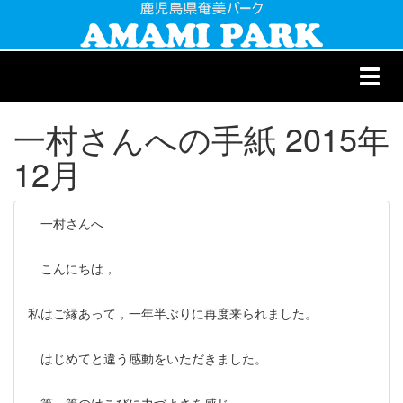
Toggl
navig
一村さんへの手紙 2015年
12月
一村さんへ
こんにちは，
私はご縁あって，一年半ぶりに再度来られました。
はじめてと違う感動をいただきました。