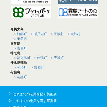
奄美大島
＞龍郷町
＞瀬戸内町
＞宇検村
＞大和村
＞奄美市
喜界島
＞喜界町
徳之島
＞徳之島町
＞伊仙町
＞天城町
沖永良部島
＞和泊町
＞知名町
与論島
＞与論町
これまでの奄美を描く美術展
これまでの奄美を写す写真展