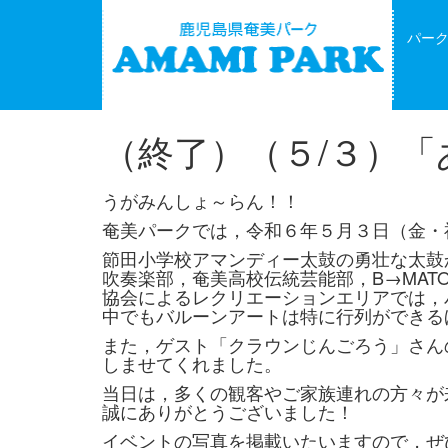
パー
（終了）（５/３）
うがみんしょ～らん！！
奄美パークでは，令和６年５月３日（金・
節田小学校アマンディー太鼓の勇壮な太鼓
吹奏楽部，奄美高校伝統芸能部，B→MATO
協会によるレクリエーションエリアでは，
中でもバルーンアートは特に行列ができる
また，ゲスト「クラウンじんごろう」さん
しませてくれました。
当日は，多くの観客やご家族連れの方々が
誠にありがとうございました！
イベントの写真を掲載いたいますので，ぜ