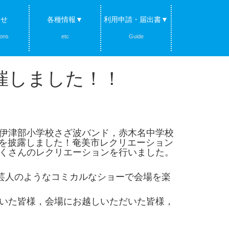
らせ
各種情報▼
利用申請・届出書▼
ions
etc
Guide
催しました！！
伊津部小学校さざ波バンド，赤木名中学校
成果を披露しました！奄美市レクリエーション
くさんのレクリエーションを行いました。
芸人のようなコミカルなショーで会場を楽
いた皆様，会場にお越しいただいた皆様，