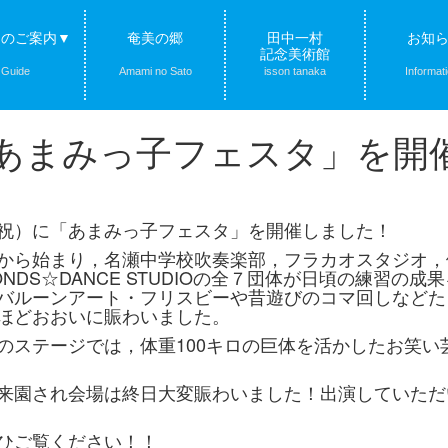
クのご案内▼
奄美の郷
田中一村
お知
記念美術館
Guide
Amami no Sato
isson tanaka
Informat
「あまみっ子フェスタ」を開
祝）に「あまみっ子フェスタ」を開催しました！
から始まり，名瀬中学校吹奏楽部，フラカオスタジオ，
NDS☆DANCE STUDIOの全７団体が日頃の練習の
バルーンアート・フリスビーや昔遊びのコマ回しなどた
ほどおおいに賑わいました。
のステージでは，体重100キロの巨体を活かしたお笑い
来園され会場は終日大変賑わいました！出演していただ
ひご覧ください！！