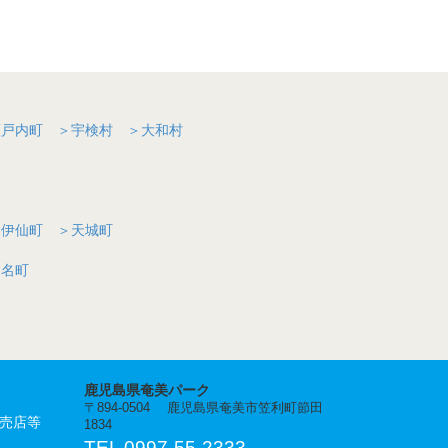
瀬戸内町
＞宇検村
＞大和村
＞伊仙町
＞天城町
知名町
鹿児島県奄美パーク
〒894-0504 鹿児島県奄美市笠利町節田
売店等
1834
TEL 0997-55-2333