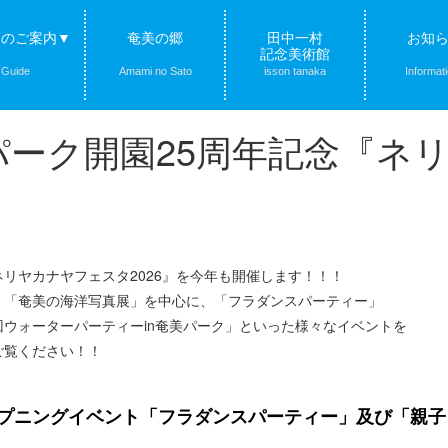
クのご案内▼
奄美の郷
田中一村
お知
記念美術館
Guide
Amami no Sato
isson tanaka
Informat
奄美パーク開園25周年記念『
リヤカナヤフェスタ2026』を今年も開催します！！！
中は、「奄美の海洋写真展」を中心に、「フラダンスパーティー」
ウォーターパーティーin奄美パーク」といった様々なイベントを
ご覧ください！！
プニングイベント「フラダンスパーティー」及び「親子