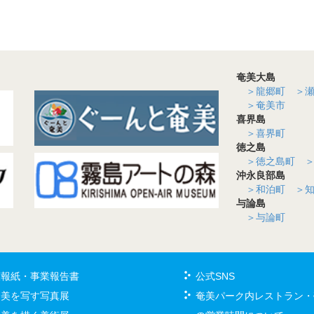
奄美大島
＞龍郷町
＞
＞奄美市
喜界島
＞喜界町
徳之島
＞徳之島町
沖永良部島
＞和泊町
＞
与論島
＞与論町
広報紙・事業報告書
公式SNS
奄美を写す写真展
奄美パーク内レストラン・