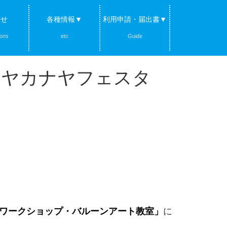
らせ
各種情報▼
利用申請・届出書▼
ions
etc
Guide
ネリヤカナヤフェスタ
に
ワークショップ・バルーンアート教室」