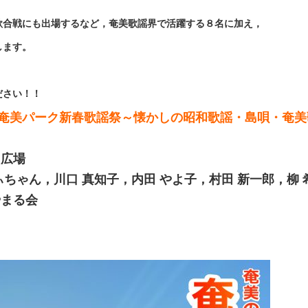
歌合戦にも出場するなど，奄美歌謡界で活躍する８名に加え，
します。
ださい！！
奄美パーク新春歌謡祭～懐かしの昭和歌謡・島唄・奄美
～
ト広場
ぃちゃん，川口 真知子，内田 やよ子，村田 新一郎，柳 
まる会