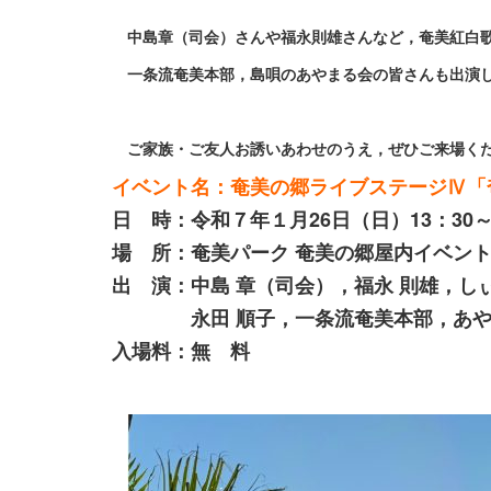
中島章（司会）さんや福永則雄さんなど，奄美紅白
一条流奄美本部，島唄のあやまる会の皆さんも出演
ご家族・ご友人お誘いあわせのうえ，ぜひご来場く
イベント名：奄美の郷ライブステージⅣ「
日 時：令和７年１月26日（日）13：30
場 所：奄美パーク 奄美の郷屋内イベン
出 演：中島 章（司会），福永 則雄，し
永田 順子，一条流奄美本部，あや
入場料：無 料