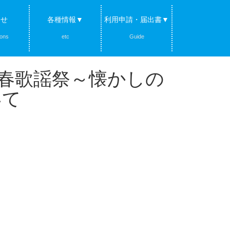
らせ
各種情報▼
利用申請・届出書▼
ions
etc
Guide
新春歌謡祭～懐かしの
いて