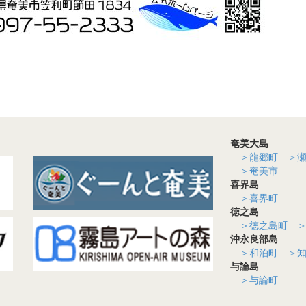
奄美大島
＞龍郷町
＞
＞奄美市
喜界島
＞喜界町
徳之島
＞徳之島町
沖永良部島
＞和泊町
＞
与論島
＞与論町