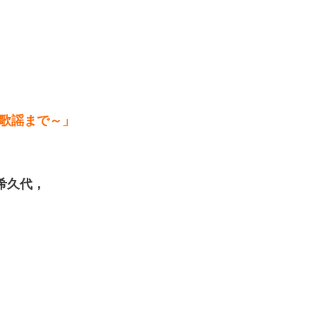
歌謡まで～」
希久代，