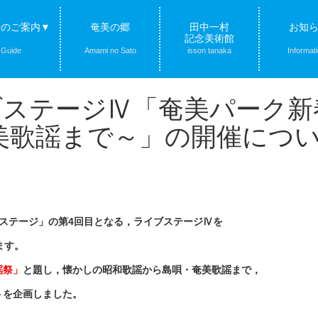
クのご案内▼
奄美の郷
田中一村
お知
記念美術館
Guide
Amami no Sato
isson tanaka
Informat
ライブステージⅣ「奄美パーク
美歌謡まで～」の開催につ
ステージ」の第4回目となる，ライブステージⅣを
ます。
謡祭」
と題し，懐かしの昭和歌謡から島唄・奄美歌謡まで，
トを企画しました。