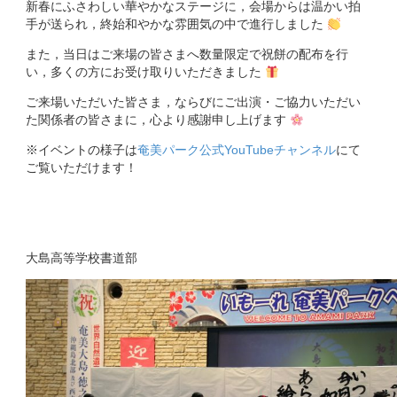
新春にふさわしい華やかなステージに，会場からは温かい拍
手が送られ，終始和やかな雰囲気の中で進行しました
また，当日はご来場の皆さまへ数量限定で祝餅の配布を行
い，多くの方にお受け取りいただきました
ご来場いただいた皆さま，ならびにご出演・ご協力いただい
た関係者の皆さまに，心より感謝申し上げます
※イベントの様子は
奄美パーク公式YouTubeチャンネル
にて
ご覧いただけます！
大島高等学校書道部