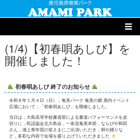
Toggl
navig
(1/4)【初春唄あしび】を
開催しました！
初春唄あしび 終了のお知らせ
令和８年１月４日（日），奄美パーク 奄美の郷 屋内イベント
広場において，「初春唄あしび」を開催しました。
当日は，大島高等学校書道部による書道パフォーマンスを皮
切りに，民謡協会北大島会，一条流奄美本部，ならびや和田
さん，浦上青年団の皆さまにご出演いただき，唄や踊りな
ど，多彩な内容で会場を盛り上げていただきました