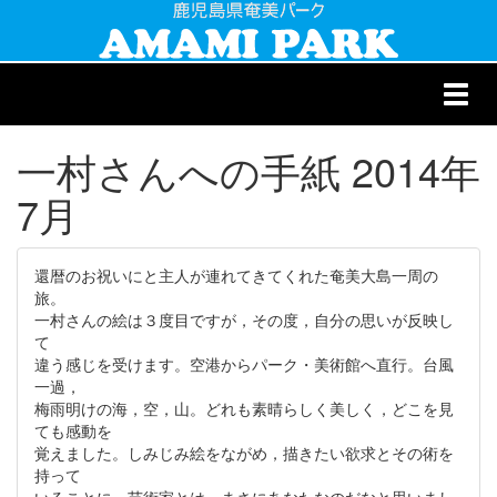
Toggl
navig
一村さんへの手紙 2014年
7月
還暦のお祝いにと主人が連れてきてくれた奄美大島一周の
旅。
一村さんの絵は３度目ですが，その度，自分の思いが反映し
て
違う感じを受けます。空港からパーク・美術館へ直行。台風
一過，
梅雨明けの海，空，山。どれも素晴らしく美しく，どこを見
ても感動を
覚えました。しみじみ絵をながめ，描きたい欲求とその術を
持って