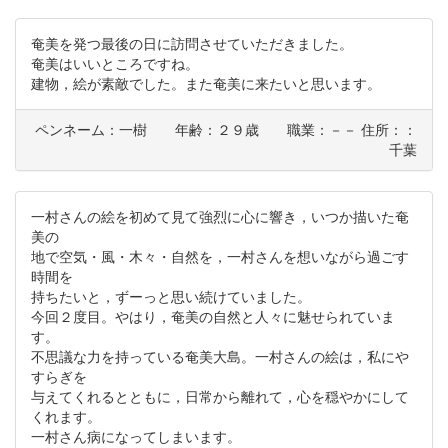
奄美を発つ最後の日に訪問させていただきました。
奄美はいいところですね。
建物，絵が素敵でした。また奄美に来たいと思います。
ペンネーム：一樹 年齢：２９歳 職業：－－ 住所：：
千葉
一村さんの絵を初めて見て強烈に心に響き，いつか描いた奄
美の
地で空気・風・木々・自然を，一村さんを想いながら過ごす
時間を
持ちたいと，ずーっと思い続けていました。
今回２度目。やはり，奄美の自然と人々に魅せられていま
す。
不思議な力を持っている奄美大島。一村さんの絵は，私にや
すらぎを
与えてくれるとともに，日常から離れて，心を穏やかにして
くれます。
一村さん病になってしまいます。