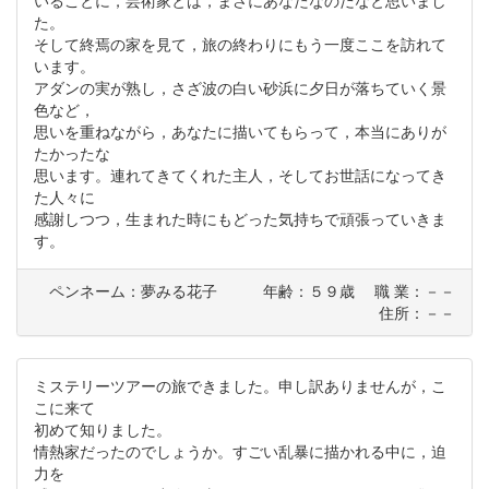
いることに，芸術家とは，まさにあなたなのだなと思いまし
た。
そして終焉の家を見て，旅の終わりにもう一度ここを訪れて
います。
アダンの実が熟し，さざ波の白い砂浜に夕日が落ちていく景
色など，
思いを重ねながら，あなたに描いてもらって，本当にありが
たかったな
思います。連れてきてくれた主人，そしてお世話になってき
た人々に
感謝しつつ，生まれた時にもどった気持ちで頑張っていきま
す。
ペンネーム：夢みる花子 年齢：５９歳 職 業：－－
住所：－－
ミステリーツアーの旅できました。申し訳ありませんが，こ
こに来て
初めて知りました。
情熱家だったのでしょうか。すごい乱暴に描かれる中に，迫
力を