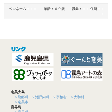
ペンネーム：－－ 年齢：６０歳 職業：－－ 住所：－
－
奄美大島
＞龍郷町
＞瀬戸内町
＞宇検村
＞大和村
＞奄美市
喜界島
＞喜界町