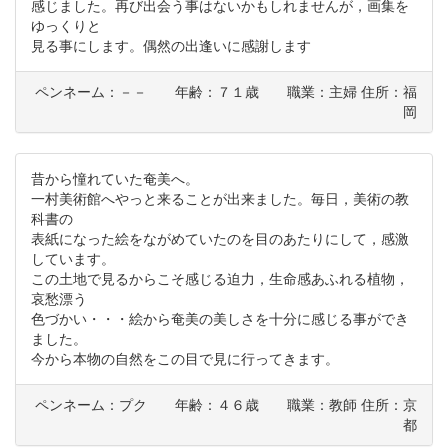
感じました。再び出会う事はないかもしれませんが，画集を
ゆっくりと
見る事にします。偶然の出逢いに感謝します
ペンネーム：－－ 年齢：７１歳 職業：主婦 住所：福
岡
昔から憧れていた奄美へ。
一村美術館へやっと来ることが出来ました。毎日，美術の教
科書の
表紙になった絵をながめていたのを目のあたりにして，感激
しています。
この土地で見るからこそ感じる迫力，生命感あふれる植物，
哀愁漂う
色づかい・・・絵から奄美の美しさを十分に感じる事ができ
ました。
今から本物の自然をこの目で見に行ってきます。
ペンネーム：プク 年齢：４６歳 職業：教師 住所：京
都