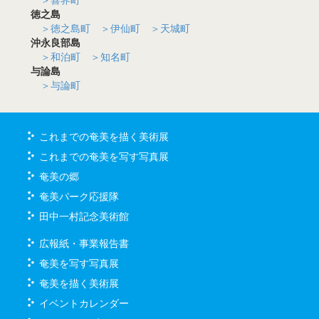
徳之島
＞徳之島町
＞伊仙町
＞天城町
沖永良部島
＞和泊町
＞知名町
与論島
＞与論町
これまでの奄美を描く美術展
これまでの奄美を写す写真展
奄美の郷
奄美パーク応援隊
田中一村記念美術館
広報紙・事業報告書
奄美を写す写真展
奄美を描く美術展
イベントカレンダー