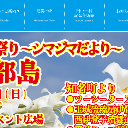
クのご案内▼
奄美の郷
田中一村
お知
記念美術館
Guide
Amami no Sato
isson tanaka
Informat