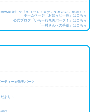
ク開園25周年記念『ネリヤカナヤフェスタ2026』開催！！
ホームページ「お知らせ一覧」はこちら
公式ブログ「いもーれ奄美パーク！」はこちら
「一村さんへの手紙」はこちら
営業日変更のお知らせ
催中
回県美展 奄美関連作家展」の開催について
奄美を写す写真展」について
ーティーin奄美パーク」
カナヤフェスタ2026「バルーンアート教室」を開催しま
マだより～
マだより～沖永良部 開催！！