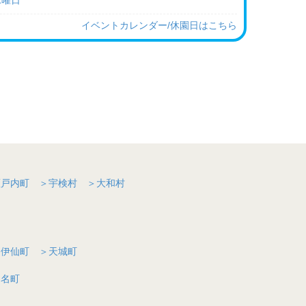
水曜日
イベントカレンダー/休園日はこちら
カナヤフェスタ2026 オープニングイベント「フラダンス
水曜日
た！！
水曜日
ク開園25周年記念・奄美の郷ライブステージⅡ「島風サウンド
！
念コンサート（仮題）
具合について（Ｒ８.６/２０現在）
水曜日
瀬戸内町
＞宇検村
＞大和村
火）） 施設を無料開放します。
6月
水曜日
＞伊仙町
＞天城町
5月
知名町