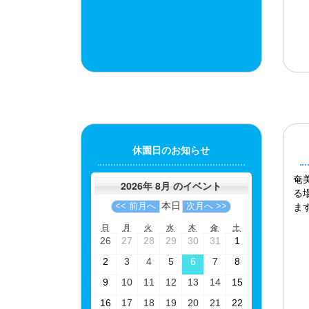
休園日のお知らせ
奄
2026年 8月 のイベント
る
本日
<< 前月へ
次月へ >>
ま
日
月
火
水
木
金
土
日
月
火
水
木
金
土
曜
曜
曜
曜
曜
曜
曜
2026-
2026-
2026-
2026-
2026-
2026-
2026-
26
27
28
29
30
31
1
日
日
日
日
日
日
日
07-
07-
07-
07-
07-
07-
08-
2026-
2026-
2026-
2026-
2026-
2026-
2026-
2
3
4
5
6
7
8
26
27
28
29
30
31
01
08-
08-
08-
08-
08-
08-
08-
2026-
2026-
2026-
2026-
2026-
2026-
2026-
9
10
11
12
13
14
15
02
03
04
05
06
07
08
08-
08-
08-
08-
08-
08-
08-
2026-
2026-
2026-
2026-
2026-
2026-
2026-
16
17
18
19
20
21
22
09
10
11
12
13
14
15