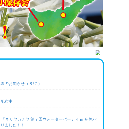
園のお知らせ（８/７）
項配布中
「ネリヤカナヤ 第７回ウォーターパーティ in 奄美パ
切りました！！