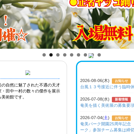
2026-08-06(木)
お知らせ
美の自然に魅了された不遇の天才
台風１３号接近に伴う臨時休
家・田中一村の数々の傑作を展示
る美術館です。
2026-07-08(水)
新着情報
奄美を描く美術展の募集要
2026-07-04(
土
)
お知らせ
奄美パーク開園25周年記念 
ーク」参加チーム募集は締