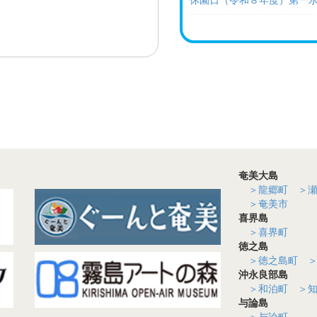
休園日（令和８年度）第一
2026-07-22(水)
新着情報
09.16(水)00:00~
（終了）（7/20） ネリヤ
休園日（令和８年度）第三
パーティー」を開催しまし
10.07(水)00:00~
2026-06-25(木)
新着情報
休園日（令和８年度）第一
(終了)(6/21)奄美パー
フェス」を開催しました！
10.18(
日
)
~
10.18(
日
)
奄美パーク開園２５周年記
2026-06-20(
土
)
新着情報
田中一村記念美術館ＨＰの不
10.21(水)00:00~
休園日（令和８年度）第三
奄美大島
2026-07-09(木)
お知らせ
＞龍郷町
＞
「県民の日」（７月14日（
10.25(
日
)
~
10.25(
日
)
＞奄美市
ハロウィンイベント
喜界島
2026-07-03(金)
一村さん
＞喜界町
一村さんへの手紙 2026年
11.04(水)00:00~
徳之島
休園日（令和８年度）第一
＞徳之島町
2026-06-15(月)
沖永良部島
一村さん
一村さんへの手紙 2026年
11.08(
日
)
~
11.08(
日
)
＞和泊町
＞
奄美の郷ライブステージⅢ
与論島
2026-06-06(
土
)