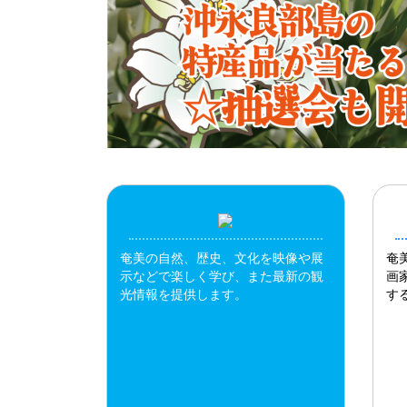
奄美の自然、歴史、文化を映像や展
奄
示などで楽しく学び、また最新の観
画
光情報を提供します。
す