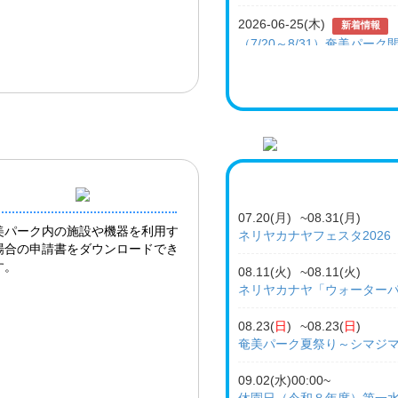
2026-06-25(木)
新着情報
（7/20～8/31）奄美パー
2026-06-21(
日
)
お知らせ
奄美パーク内レストラン 
2026-06-18(木)
お知らせ
田中一村「夏の常設展」開
2026-05-26(火)
新着情報
（６/13～７/５）「第72
07.20(月)
~
08.31(月)
美パーク内の施設や機器を利用す
ネリヤカナヤフェスタ2026
2025-12-15(月)
新着情報
場合の申請書をダウンロードでき
（1/24～2/23）「第４回
す。
08.11(火)
~
08.11(火)
ネリヤカナヤ「ウォーターパ
2026-08-02(
日
)
新着情報
（終了）（7/26） ネリヤ
08.23(
日
)
~
08.23(
日
)
した！！
奄美パーク夏祭り～シマジ
2026-07-27(月)
新着情報
09.02(水)00:00~
奄美パーク夏祭り～シマジ