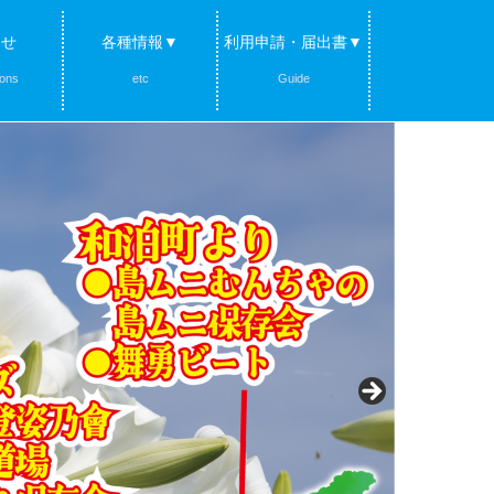
らせ
各種情報▼
利用申請・届出書▼
ions
etc
Guide