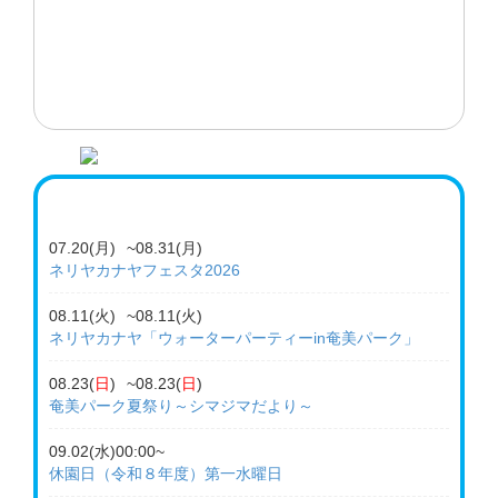
す。
2026-07-03(金)
一村さん
一村さんへの手紙 2026年6月
2026-06-15(月)
一村さん
一村さんへの手紙 2026年5月
2026-06-06(
土
)
お知らせ
奄美パーク開園25周年記念 ネリヤカナヤフェスタ～フ
07.20(月)
~
08.31(月)
ラダンスパーティー～出演者募集のごあんない →募集
ネリヤカナヤフェスタ2026
は終了しました
08.11(火)
~
08.11(火)
ネリヤカナヤ「ウォーターパーティーin奄美パーク」
08.23(
日
)
~
08.23(
日
)
奄美パーク夏祭り～シマジマだより～
09.02(水)00:00~
休園日（令和８年度）第一水曜日