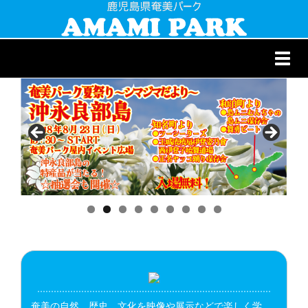
Toggl
navig
奄美の自然、歴史、文化を映像や展示などで楽しく学