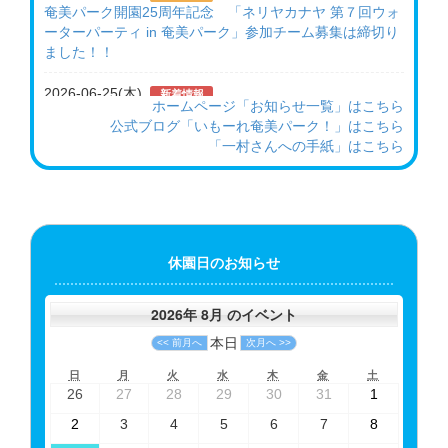
奄美パーク開園25周年記念 「ネリヤカナヤ 第７回ウォ
ーターパーティ in 奄美パーク」参加チーム募集は締切り
ました！！
2026-06-25(木)
新着情報
ホームページ「お知らせ一覧」はこちら
（7/20～8/31）奄美パーク開園25周年記念『ネリヤカナ
公式ブログ「いもーれ奄美パーク！」はこちら
ヤフェスタ2026』開催！！
「一村さんへの手紙」はこちら
2026-06-21(
日
)
お知らせ
奄美パーク内レストラン 営業日変更のお知らせ
2026-06-18(木)
お知らせ
田中一村「夏の常設展」開催中
休園日のお知らせ
2026-05-26(火)
新着情報
2026年 8月 のイベント
（６/13～７/５）「第72回県美展 奄美関連作家展」の開
催について
本日
<< 前月へ
次月へ >>
日
月
火
水
木
金
土
日
月
火
水
木
金
土
2025-12-15(月)
新着情報
曜
曜
曜
曜
曜
曜
曜
2026-
2026-
2026-
2026-
2026-
2026-
2026-
26
27
28
29
30
31
1
日
日
日
日
日
日
日
（1/24～2/23）「第４回奄美を写す写真展」について
07-
07-
07-
07-
07-
07-
08-
2026-
2026-
2026-
2026-
2026-
2026-
2026-
2
3
4
5
6
7
8
26
27
28
29
30
31
01
08-
08-
08-
08-
08-
08-
08-
2026-08-02(
日
)
新着情報