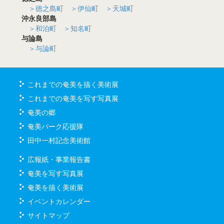
＞徳之島町
＞伊仙町
＞天城町
休園日（令和８年度）第三水曜日
沖永良部島
＞和泊町
＞知名町
12.02(水)00:00~
与論島
休園日（令和８年度）第一水曜日
＞与論町
12.06(
日
)
~
12.06(
日
)
フユウンメコンサート
これまでの奄美を描く美術展
12.16(水)00:00~
これまでの奄美を写す写真展
休園日（令和８年度）第三水曜日
奄美の郷
12.20(
日
)
~
12.20(
日
)
奄美パーク応援隊
子どもクリスマス会
田中一村記念美術館
01.03(
日
)
~
01.03(
日
)
広報紙・事業報告書
初春唄あしび
奄美を写す写真展
01.06(水)00:00~
奄美を描く美術展
休園日（令和８年度）第一水曜日
イベントカレンダー
01.08(金)
~
01.08(金)
サイトマップ
奄美パーク「新春出張寄席」