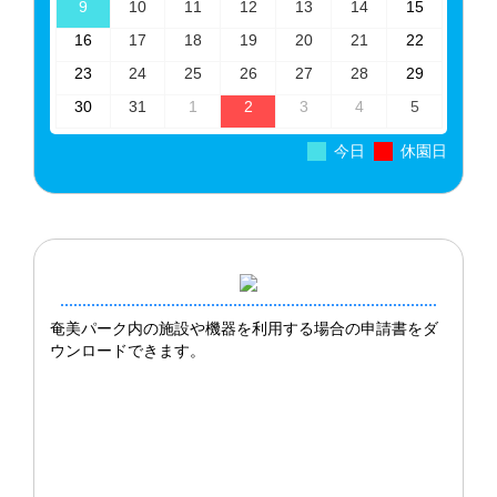
2026-
2026-
2026-
2026-
2026-
2026-
2026-
9
10
11
12
13
14
15
02
03
04
05
06
07
08
（終了）（7/26） ネリヤカナヤフェスタ2026「バルー
08-
08-
08-
08-
08-
08-
08-
2026-
2026-
2026-
2026-
2026-
2026-
2026-
16
17
18
19
20
21
22
ンアート教室」を開催しました！！
09
10
11
12
13
14
15
08-
08-
08-
08-
08-
08-
08-
2026-
2026-
2026-
2026-
2026-
2026-
2026-
23
24
25
26
27
28
29
16
17
18
19
20
21
22
2026-07-27(月)
新着情報
08-
08-
08-
08-
08-
08-
08-
2026-
2026-
2026-
2026-
(1
2026-
2026-
2026-
30
31
1
2
3
4
5
23
24
25
26
27
28
29
奄美パーク夏祭り～シマジマだより～沖永良部 開
08-
08-
09-
09-
件
09-
09-
09-
催！！
30
31
01
02
の
03
04
05
今日
休園日
イ
ベ
2026-07-22(水)
新着情報
ン
（終了）（7/20） ネリヤカナヤフェスタ2026 オープニ
ト)
ングイベント「フラダンスパーティー」を開催しまし
た！！
2026-06-25(木)
新着情報
(終了)(6/21)奄美パーク開園25周年記念・奄美の郷ライブ
奄美パーク内の施設や機器を利用する場合の申請書をダ
ステージⅡ「島風サウンドフェス」を開催しました！！
ウンロードできます。
2026-06-20(
土
)
新着情報
田中一村記念美術館ＨＰの不具合について（Ｒ８.６/２０
現在）
2026-07-09(木)
お知らせ
「県民の日」（７月14日（火）） 施設を無料開放しま