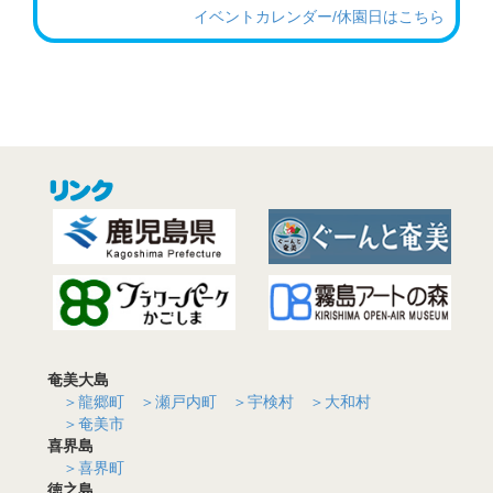
イベントカレンダー/休園日はこちら
09.16(水)00:00~
休園日（令和８年度）第三水曜日
10.07(水)00:00~
休園日（令和８年度）第一水曜日
10.18(
日
)
~
10.18(
日
)
奄美パーク開園２５周年記念コンサート（仮題）
10.21(水)00:00~
休園日（令和８年度）第三水曜日
10.25(
日
)
~
10.25(
日
)
ハロウィンイベント
11.04(水)00:00~
休園日（令和８年度）第一水曜日
奄美大島
＞龍郷町
＞瀬戸内町
＞宇検村
＞大和村
＞奄美市
11.08(
日
)
~
11.08(
日
)
喜界島
奄美の郷ライブステージⅢ
＞喜界町
徳之島
11.18(水)00:00~